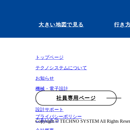
大きい地図で見る
行き
トップページ
テクノシステムについて
お知らせ
機械・電子設計
社員専用ページ
ものづくり
設計サポート
プライバシーポリシー
ごあいさつ
Copyright © TECHNO SYSTEM All Rights Reser